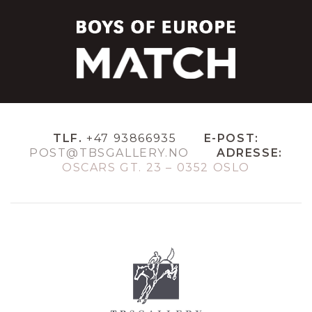
TLF.
+47 93866935
E-POST:
POST@TBSGALLERY.NO
ADRESSE:
OSCARS GT. 23 – 0352 OSLO