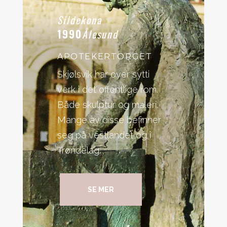
Sildekona
1990
Ålesund
APOTEKERTORGET
Skjølsvik har over sytti
verk i det offentlige rom.
Både skulptur og maleri.
Mange av disse befinner
seg på vestlandet og i
Trøndelag.
SE MER