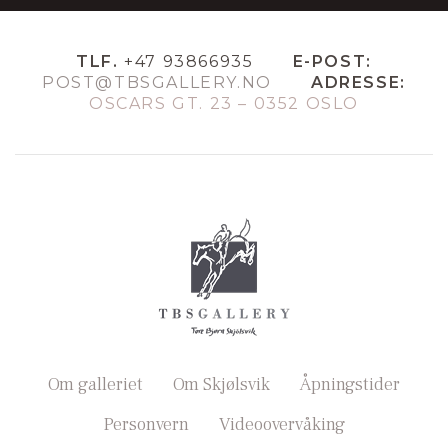
TLF.
+47 93866935
E-POST:
POST@TBSGALLERY.NO
ADRESSE:
OSCARS GT. 23 – 0352 OSLO
Om galleriet
Om Skjølsvik
Åpningstider
Personvern
Videoovervåking