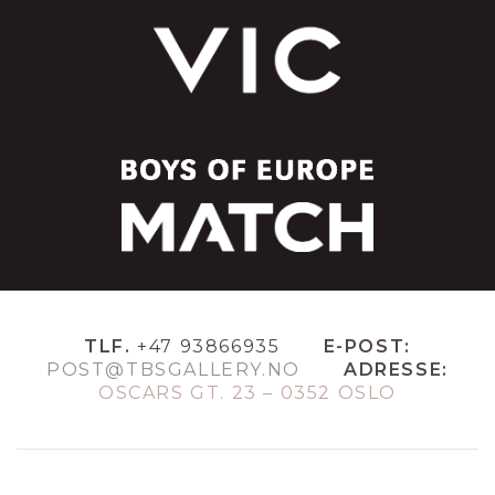
TLF.
+47 93866935
E-POST:
POST@TBSGALLERY.NO
ADRESSE:
OSCARS GT. 23 – 0352 OSLO