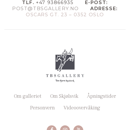
TLF.
+47 93866935
E-POST:
POST@TBSGALLERY.NO
ADRESSE:
OSCARS GT. 23 – 0352 OSLO
Om galleriet
Om Skjølsvik
Åpningstider
Personvern
Videoovervåking