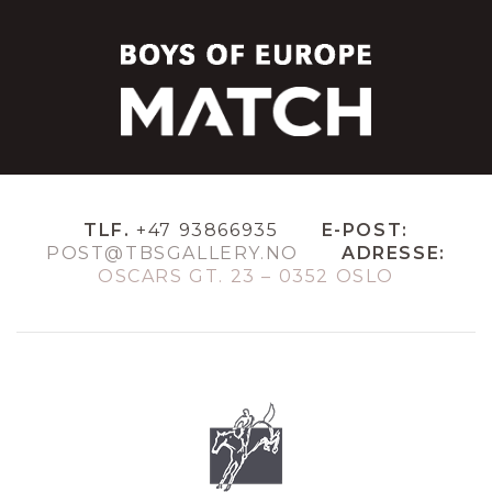
TLF.
+47 93866935
E-POST:
POST@TBSGALLERY.NO
ADRESSE:
OSCARS GT. 23 – 0352 OSLO