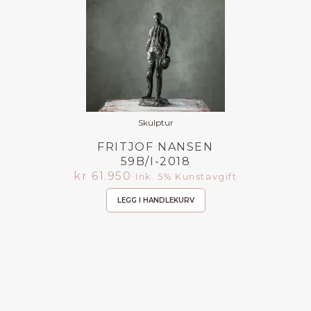
Skulptur
FRITJOF NANSEN
59B/I-2018
kr
61.950
Ink. 5% Kunstavgift
LEGG I HANDLEKURV