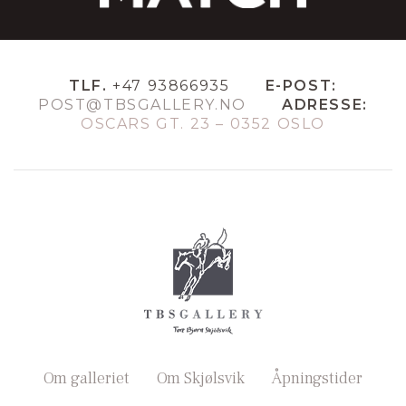
TLF.
+47 93866935
E-POST:
POST@TBSGALLERY.NO
ADRESSE:
OSCARS GT. 23 – 0352 OSLO
Om galleriet
Om Skjølsvik
Åpningstider