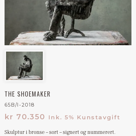
THE SHOEMAKER
65B/I-2018
kr
70.350
Ink. 5% Kunstavgift
Skulptur i bronse – sort – signert og nummerert.