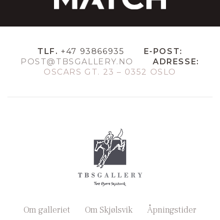
TLF.
+47 93866935
E-POST:
POST@TBSGALLERY.NO
ADRESSE:
OSCARS GT. 23 – 0352 OSLO
Om galleriet
Om Skjølsvik
Åpningstider