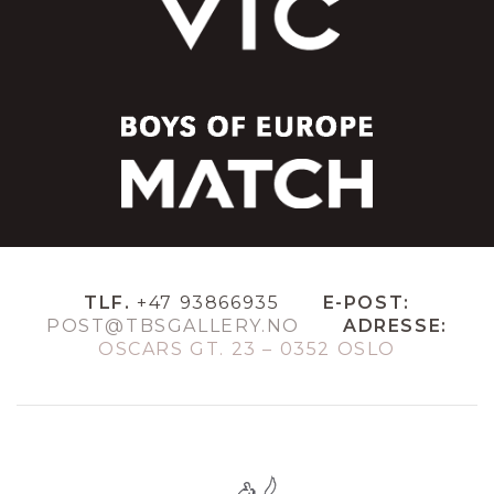
TLF.
+47 93866935
E-POST:
POST@TBSGALLERY.NO
ADRESSE:
OSCARS GT. 23 – 0352 OSLO