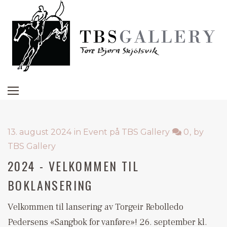
13. august 2024
in
Event på TBS Gallery
0
by
TBS Gallery
2024 - VELKOMMEN TIL
BOKLANSERING
Velkommen til lansering av Torgeir Rebolledo
Pedersens «Sangbok for vanføre»! 26. september kl.