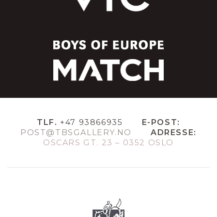
TLF.
+47 93866935
E-POST:
POST@TBSGALLERY.NO
ADRESSE:
OSCARS GT. 23 – 0352 OSLO