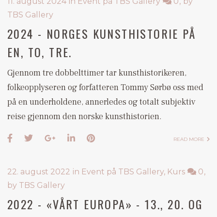
11. august 2024
in
Event på TBS Gallery
0
by
TBS Gallery
2024 - NORGES KUNSTHISTORIE PÅ
EN, TO, TRE.
Gjennom tre dobbelttimer tar kunsthistorikeren,
folkeopplyseren og forfatteren Tommy Sørbø oss med
på en underholdene, annerledes og totalt subjektiv
reise gjennom den norske kunsthistorien.
READ MORE
22. august 2022
in
Event på TBS Gallery
,
Kurs
0
by
TBS Gallery
2022 - «VÅRT EUROPA» - 13., 20. OG