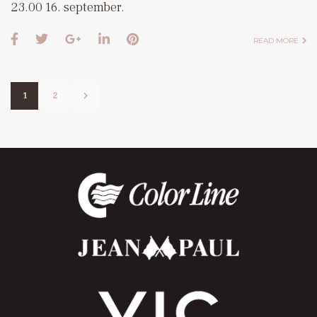
23.00 16. september.
READ MORE
1
2