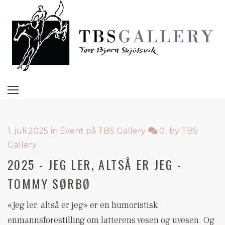
1. juli 2025
in
Event på TBS Gallery
0
by
TBS
Gallery
2025 - JEG LER, ALTSÅ ER JEG -
TOMMY SØRBØ
«Jeg ler, altså er jeg» er en humoristisk
enmannsforestilling om latterens vesen og uvesen. Og