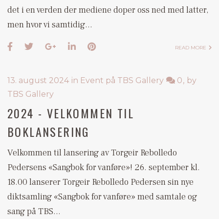
det i en verden der mediene doper oss ned med latter,
men hvor vi samtidig…
READ MORE
13. august 2024
in
Event på TBS Gallery
0
by
TBS Gallery
2024 - VELKOMMEN TIL
BOKLANSERING
Velkommen til lansering av Torgeir Rebolledo
Pedersens «Sangbok for vanføre»! 26. september kl.
18.00 lanserer Torgeir Rebolledo Pedersen sin nye
diktsamling «Sangbok for vanføre» med samtale og
sang på TBS…